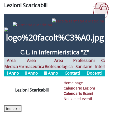
Lezioni Scaricabili
Aggregazione dei criteri
C.L. in Infermieristica "Z"
Area
Area
Area
Professioni
Corsi
Medica
Farmaceutica
Biotecnologica
Sanitarie
Interfaco
I Anno
II Anno
III Anno
Contatti
Docenti
Home page
Calendario Lezioni
Lezioni Scaricabili
Calendario Esami
Notizie ed eventi