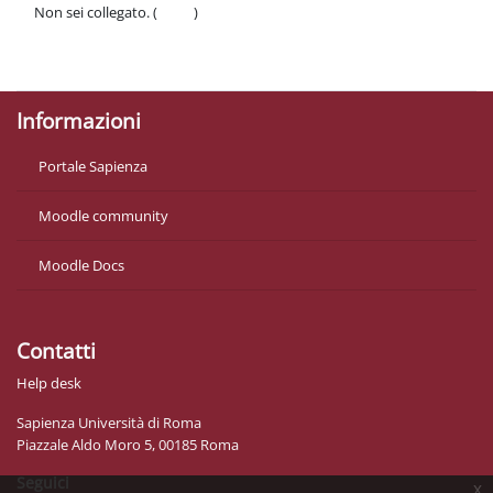
Non sei collegato. (
Login
)
Politiche
Ottieni l'app mobile
Informazioni
Portale Sapienza
Moodle community
Moodle Docs
Contatti
Help desk
Sapienza Università di Roma
Piazzale Aldo Moro 5, 00185 Roma
Seguici
x