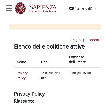
Vai al contenuto principale
Italiano ‎(it)‎
Pannello laterale
Pagina precedente
Elenco delle politiche attive
Consenso
Nome
Tipo
dell'utente
Privacy
Politiche del
Tutti gli utenti
Policy
sito
Privacy Policy
Riassunto