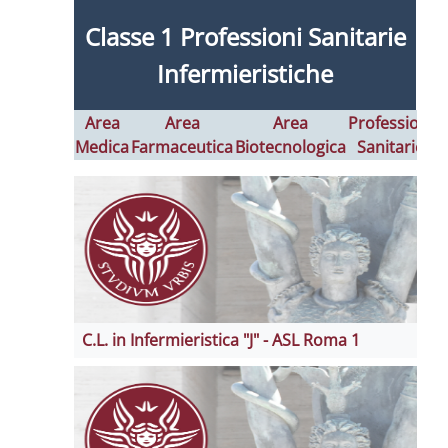
Classe 1 Professioni Sanitarie
Infermieristiche
Area
Area
Area
Professioni
Medica
Farmaceutica
Biotecnologica
Sanitarie
I
C.L. in Infermieristica "J" - ASL Roma 1