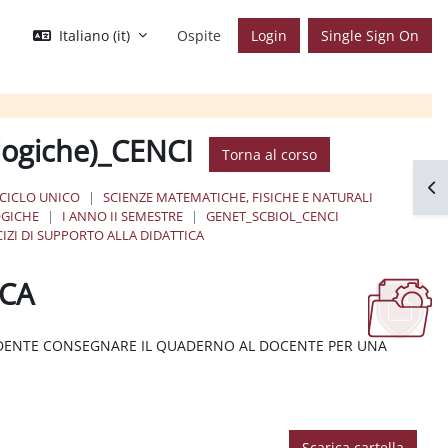
Italiano ‎(it)‎
Ospite
Login
Single Sign On
ologiche)_CENCI
Torna al corso
Apr
 CICLO UNICO
SCIENZE MATEMATICHE, FISICHE E NATURALI
OGICHE
I ANNO II SEMESTRE
GENET_SCBIOL_CENCI
CIZI DI SUPPORTO ALLA DIDATTICA
ICA
UDENTE CONSEGNARE IL QUADERNO AL DOCENTE PER UNA
Scarica cartella