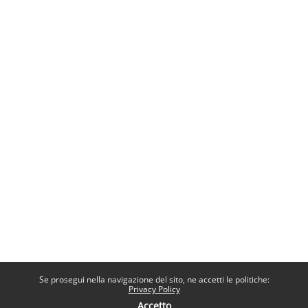
Se prosegui nella navigazione del sito, ne accetti le politiche:
Privacy Policy
Accetto