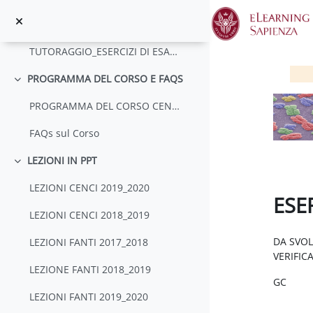
Vai al contenuto principale
TUTORAGGIO ESERCIZI GIUGNO 2018
TUTORAGGIO_ESERCIZI DI ESAME CON SOLUZIONI E SVOLGIMENTO
PROGRAMMA DEL CORSO E FAQS
Minimizza
PROGRAMMA DEL CORSO CENCI/FANTI
FAQs sul Corso
LEZIONI IN PPT
Minimizza
LEZIONI CENCI 2019_2020
ESE
LEZIONI CENCI 2018_2019
Aggregaz
DA SVOL
LEZIONI FANTI 2017_2018
VERIFIC
LEZIONE FANTI 2018_2019
GC
LEZIONI FANTI 2019_2020