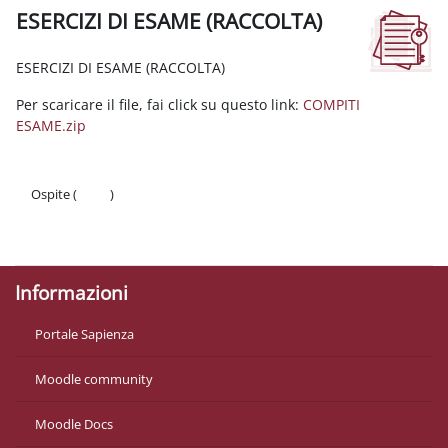
ESERCIZI DI ESAME (RACCOLTA)
Aggregazione dei criteri
ESERCIZI DI ESAME (RACCOLTA)
Per scaricare il file, fai click su questo link:
COMPITI
ESAME.zip
Ospite (
Login
)
Politiche
Ottieni l'app mobile
Informazioni
Portale Sapienza
Moodle community
Moodle Docs