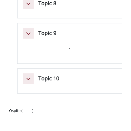
Topic 8
Minimizza
Topic 9
Minimizza
Topic 10
Minimizza
Ospite (
Login
)
Politiche
Ottieni l'app mobile