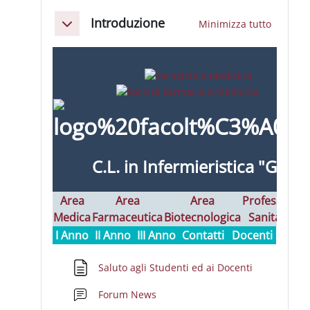
Schema della sezione
Introduzione
Minimizza tutto
Minimizza
C.L. in Infermieristica "G"
Area
Area
Area
Professioni
Medica
Farmaceutica
Biotecnologica
Sanitarie
I
I Anno
II Anno
III Anno
Contatti
Docenti
Pagina
Saluto agli Studenti ed ai Docenti
Forum News