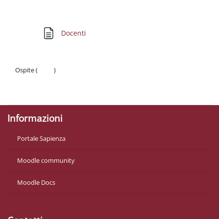
Schema della sezione
Pagina
Docenti
Ospite (
Login
)
Politiche
Ottieni l'app mobile
Informazioni
Portale Sapienza
Moodle community
Moodle Docs