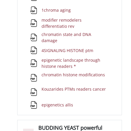
File
1chroma aging
modifier remodelers
File
differentiatio rev
chromatin state and DNA
File
damage
File
4SIGNALING HISTONE ptm
epigenetic landscape through
File
histone readers *
File
chromatin histone modifications
File
Kouzarides PTMs readers cancer
File
epigenetics allis
BUDDING YEAST powerful