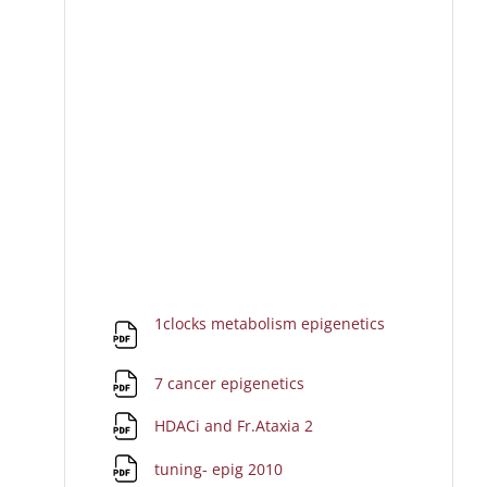
File
1clocks metabolism epigenetics
File
7 cancer epigenetics
File
HDACi and Fr.Ataxia 2
File
tuning- epig 2010