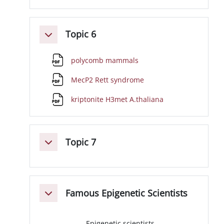
Topic 6
Minimizza
File
polycomb mammals
File
MecP2 Rett syndrome
File
kriptonite H3met A.thaliana
Topic 7
Minimizza
Famous Epigenetic Scientists
Minimizza
Epigenetic scientists