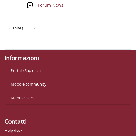
Forum News
Ospite (
Login
)
Politiche
Ottieni l'app mobile
Informazioni
Portale Sapienza
Moodle community
Moodle Docs
Contatti
Help desk