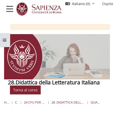
Vai al contenuto principale
Italiano ‎(it)‎
Ospite
Pannello laterale
Apri indice del corso
28.Didattica della Letteratura Italiana
Torna al corso
HOME
CORSI
24 CFU PER L'INSEGNAMENTO
28. DIDATTICA DELLA LETTERATURA ITALIANA
QUANDO E DOVE