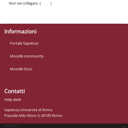
Non sei collegato. (
Login
)
Politiche
Ottieni l'app mobile
Informazioni
Portale Sapienza
Moodle community
Moodle Docs
Contatti
Help desk
Sapienza Università di Roma
Piazzale Aldo Moro 5, 00185 Roma
Seguici
x