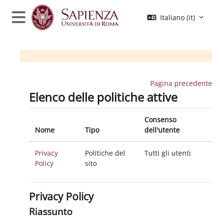
Vai al contenuto principale
Italiano ‎(it)‎
Pannello laterale
Moodle Sapienza
Pagina precedente
Elenco delle politiche attive
Consenso
Nome
Tipo
dell'utente
Privacy
Politiche del
Tutti gli utenti
Policy
sito
Privacy Policy
Riassunto