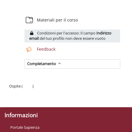
Schema della sezione
Cartella
Materiali per il corso
Condizioni per l'accesso: Il campo
Indirizzo
email
del tuo profilo non deve essere vuoto
Feedback
Completamento
Ospite (
Login
)
Politiche
Ottieni l'app mobile
Informazioni
Portale Sapienza