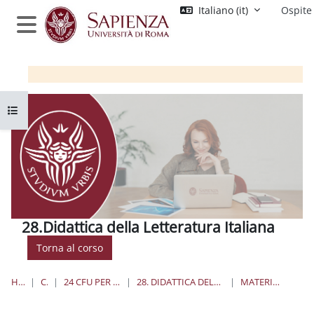
Vai al contenuto principale
Italiano ‎(it)‎
Ospite
Pannello laterale
Apri indice del corso
28.Didattica della Letteratura Italiana
Torna al corso
HOME
CORSI
24 CFU PER L'INSEGNAMENTO
28. DIDATTICA DELLA LETTERATURA ITALIANA
MATERIALE DIDATTICO