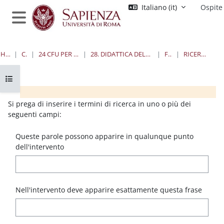
Vai al contenuto principale
Italiano ‎(it)‎
Ospite
Pannello laterale
HOME
CORSI
24 CFU PER L'INSEGNAMENTO
28. DIDATTICA DELLA LETTERATURA ITALIANA
FORUM
RICERCA AVANZATA
Apri indice del corso
Blocchi
Blocchi
Blocchi
Blocchi
Si prega di inserire i termini di ricerca in uno o più dei
seguenti campi:
Queste parole possono apparire in qualunque punto
dell'intervento
Nell'intervento deve apparire esattamente questa frase