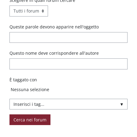
Scegliere in quali forum cercare
Queste parole devono apparire nell'oggetto
Questo nome deve corrispondere all'autore
È taggato con
Elementi selezionati:
Nessuna selezione
▼
Cerca nei forum