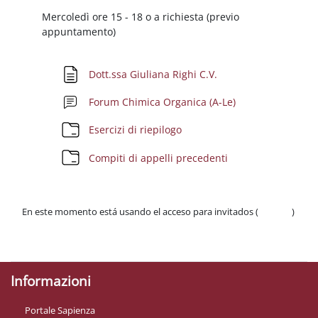
Mercoledì ore 15 - 18 o a richiesta (previo
appuntamento)
Página
Dott.ssa Giuliana Righi C.V.
Foro
Forum Chimica Organica (A-Le)
Carpeta
Esercizi di riepilogo
Carpeta
Compiti di appelli precedenti
En este momento está usando el acceso para invitados (
Acceder
)
Políticas
Descargar la app para dispositivos móviles
Informazioni
Portale Sapienza