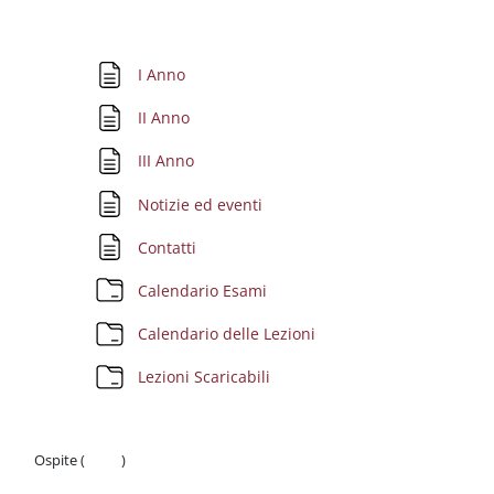
Schema della sezione
Pagina
I Anno
Pagina
II Anno
Pagina
III Anno
Pagina
Notizie ed eventi
Pagina
Contatti
Cartella
Calendario Esami
Cartella
Calendario delle Lezioni
Cartella
Lezioni Scaricabili
Ospite (
Login
)
Politiche