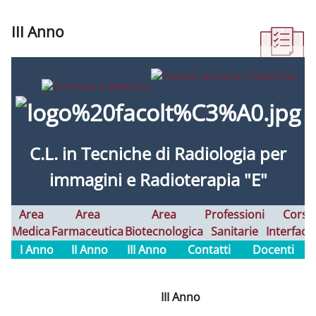
III Anno
Requisitos de finalización
C.L. in
Tecniche di Radiologia per
immagini e Radioterapia "E"
Area
Area
Area
Professioni
Corsi
Medica
Farmaceutica
Biotecnologica
Sanitarie
Interfaco
I Anno
II Anno
III Anno
Contatti
Docenti
III Anno