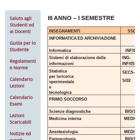
III ANNO – I SEMESTRE
Saluto agli
Studenti ed
ai Docenti
INSEGNAMENTI
SSD
A
INFORM
TICA
ED
ARCHIVIAZIONE
Guida per lo
Studente
r
Info
matica
INF/01
Sistemi di elaborazione delle
ING-
Regolamenti
r
info
mazioni
INF/05
e Norme
Statistica
SECS-
r
per
la
rice
ca
Calendario
S/02
sperimentale
Lezioni
e
tecnologica
Calendario
PRIMO
SOCCORSO
Esami
Scienze
diagnostiche
BIO/12
Lezioni
r
Medicina
inte
na
MED/09
Scaricabili
Anestesiologia
MED/41
Notizie ed
r
Fa
macologia
BIO/14