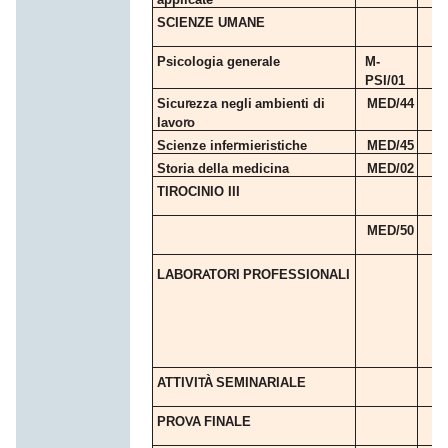
SCIENZE
UMANE
Psicologia
generale
M-
PSI/01
r
Sicu
ezza
negli
ambienti
di
MED/44
r
lavo
o
r
Scienze
infe
mieristiche
MED/45
Storia della
medicina
MED/02
TIROCINIO
III
MED/50
A
LABOR
TORI
PROFESSIONALI
T
A
TTIVI
À
SEMINARIALE
V
PRO
A
FINALE