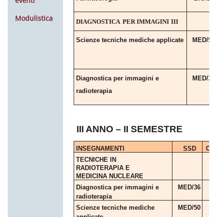
eventi
Modulistica
DIAGNOSTICA
PER
IMMAGINI
III
Scienze tecniche mediche
applicate
MED/50
Diagnostica per immagini
e
MED/36
radioterapia
III ANNO – II SEMESTRE
INSEGNAMENTI
SSD
CF
TECNICHE IN
RADIOTERAPIA
E
MEDICINA NUCLEARE
Diagnostica per immagini
e
MED/36
radioterapia
Scienze tecniche mediche
MED/50
applicate