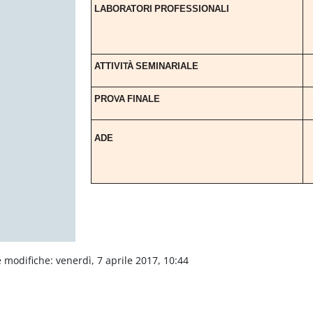
A
LABOR
TORI
PROFESSIONALI
T
A
TTIVI
À
SEMINARIALE
V
PRO
A
FINALE
ADE
 modifiche: venerdì, 7 aprile 2017, 10:44