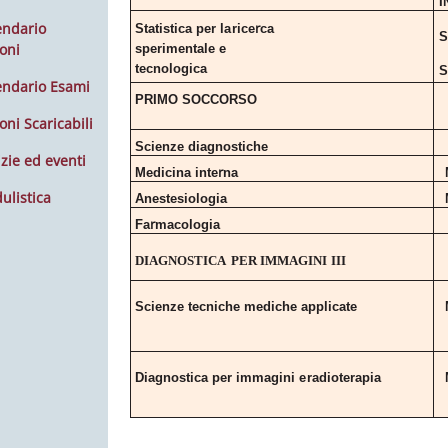
I
r
endario
Statistica per
la
rice
ca
S
oni
sperimentale e
tecnologica
S
endario Esami
PRIMO
SOCCORSO
oni Scaricabili
Scienze
diagnostiche
zie ed eventi
r
Medicina
inte
na
ulistica
Anestesiologia
r
Fa
macologia
DIAGNOSTICA
PER
IMMAGINI
III
Scienze tecniche mediche
applicate
Diagnostica per immagini
e
radioterapia