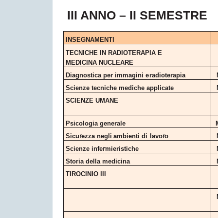
III ANNO – II SEMESTRE
INSEGNAMENTI
TECNICHE IN RADIOTERAPIA
E
MEDICINA NUCLEARE
Diagnostica per immagini
e
radioterapia
Scienze tecniche mediche
applicate
SCIENZE
UMANE
Psicologia
generale
r
r
Sicu
ezza
negli
ambienti
di
lavo
o
r
Scienze
infe
mieristiche
Storia della
medicina
TIROCINIO
III