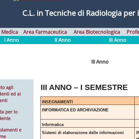
C.L. in
Tecniche di Radiologia per 
 Medica
Area Farmaceutica
Area Biotecnologica
Profe
I Anno
II Anno
III Anno
III Anno
III ANNO – I SEMESTRE
to agli
enti ed ai
enti
INSEGNAMENTI
A
INFORM
TICA
ED
ARCHIVIAZIONE
da per lo
dente
r
Info
matica
olamenti e
r
Sistemi di elaborazione delle info
mazioni
I
rme