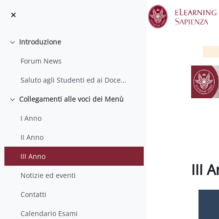
Vai al contenuto principale
Introduzione
Minimizza
Forum News
Saluto agli Studenti ed ai Docenti
Collegamenti alle voci dei Menù
Minimizza
I Anno
II Anno
III Anno
III 
Notizie ed eventi
Aggregaz
Contatti
Calendario Esami