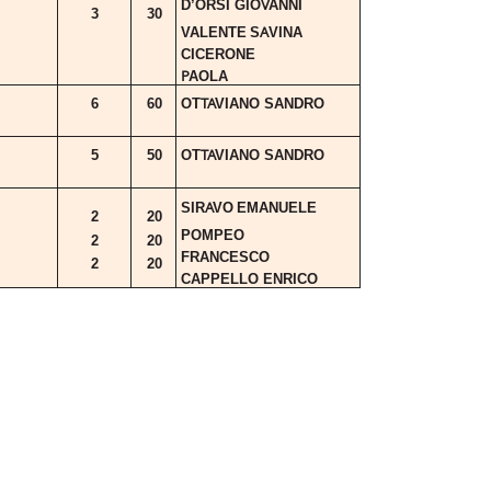
V
D’ORSI GIO
ANNI
3
30
A
V
ALENTE
S
VINA
CICERONE
P
AOLA
T
A
6
60
OT
VIANO
SANDRO
T
A
5
50
OT
VIANO
SANDRO
A
SIR
VO
EMANUELE
2
20
POMPEO
2
20
FRANCESCO
2
20
CAPPELLO ENRICO