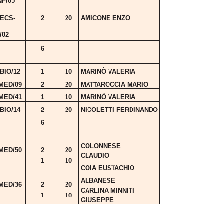
NF/05
ECS-
2
20
AMICONE
ENZO
/02
6
BIO/12
1
10
MARINÒ
V
ALERIA
A
T
MED/09
2
20
M
T
AROCCIA
MARIO
MED/41
1
10
MARINÒ
V
ALERIA
BIO/14
2
20
NICOLETTI
FERDINANDO
6
COLONNESE
MED/50
2
20
CLAUDIO
1
10
T
COIA
EUS
ACHIO
ALBANESE
MED/36
2
20
CARLINA MINNITI
1
10
GIUSEPPE