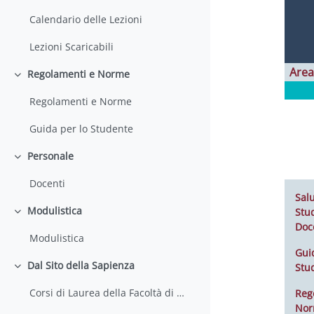
Calendario delle Lezioni
Lezioni Scaricabili
Area
Regolamenti e Norme
Minimizza
Regolamenti e Norme
Guida per lo Studente
Personale
Minimizza
Docenti
Salu
Modulistica
Stud
Minimizza
Doc
Modulistica
Gui
Dal Sito della Sapienza
Stu
Minimizza
Corsi di Laurea della Facoltà di Farmacia e Medicina
Reg
No