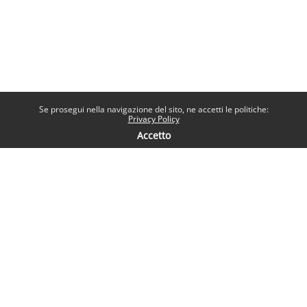
Se prosegui nella navigazione del sito, ne accetti le politiche:
Privacy Policy
Accetto
Contatti
Help desk
Sapienza Università di Roma
Piazzale Aldo Moro 5, 00185 Roma