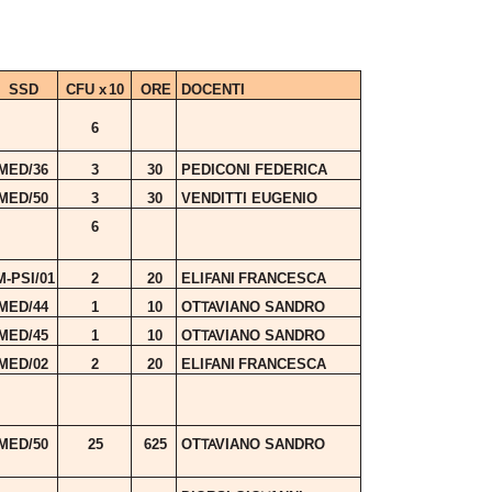
SSD
CFU
x
10
ORE
DOCENTI
6
MED/36
3
30
PEDICONI
FEDERICA
MED/50
3
30
VENDITTI
EUGENIO
6
F
M-PSI/01
2
20
ELI
ANI
FRANCESCA
T
A
MED/44
1
10
OT
VIANO
SANDRO
T
A
MED/45
1
10
OT
VIANO
SANDRO
F
MED/02
2
20
ELI
ANI
FRANCESCA
T
A
MED/50
25
625
OT
VIANO
SANDRO