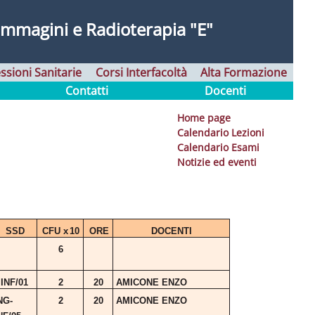
immagini e Radioterapia "E"
ssioni Sanitarie
Corsi Interfacoltà
Alta Formazione
Contatti
Docenti
Home page
Calendario Lezioni
Calendario Esami
Notizie ed eventi
SSD
CFU
x
10
ORE
DOCENTI
6
INF/01
2
20
AMICONE
ENZO
NG-
2
20
AMICONE
ENZO