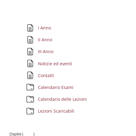
Schema della sezione
Pagina
I Anno
Pagina
II Anno
Pagina
III Anno
Pagina
Notizie ed eventi
Pagina
Contatti
Cartella
Calendario Esami
Cartella
Calendario delle Lezioni
Cartella
Lezioni Scaricabili
Ospite (
Login
)