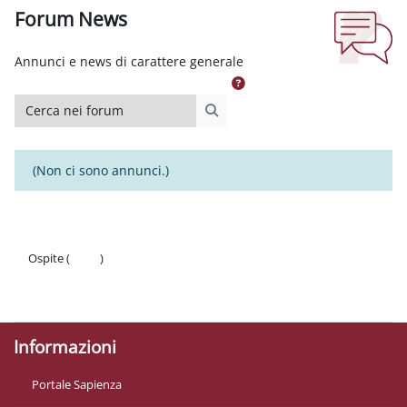
Forum News
Aggregazione dei criteri
Annunci e news di carattere generale
Cerca nei forum
Cerca nei forum
(Non ci sono annunci.)
Ospite (
Login
)
Politiche
Ottieni l'app mobile
Informazioni
Portale Sapienza