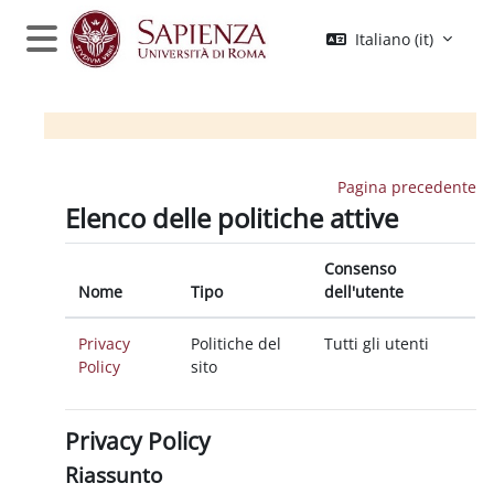
Vai al contenuto principale
Italiano ‎(it)‎
Pannello laterale
Pagina precedente
Elenco delle politiche attive
Consenso
Nome
Tipo
dell'utente
Privacy
Politiche del
Tutti gli utenti
Policy
sito
Privacy Policy
Riassunto