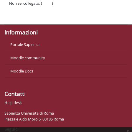
Non sei collegato. (
Login
)
Politiche
Ottieni l'app mobile
Informazioni
Portale Sapienza
Moodle community
Moodle Docs
Contatti
Help desk
Sapienza Università di Roma
Piazzale Aldo Moro 5, 00185 Roma
Seguici
x