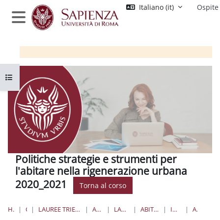
Vai al contenuto principale
Italiano ‎(it)‎
Ospite
Pannello laterale
Apri indice del corso
Politiche strategie e strumenti per
l'abitare nella rigenerazione urbana
2020_2021
Torna al corso
HOME
CORSI
LAUREE TRIENNALI, MAGISTRALI, A CICLO UNICO
ARCHITETTURA
LAUREE MAGISTRALI
ABITARE ARU 2020_2021
INTRODUZIONE
ANNUNCI