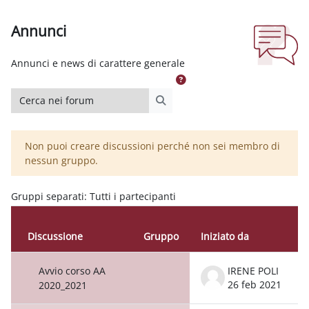
Annunci
Aggregazione dei criteri
Annunci e news di carattere generale
Cerca nei forum
Cerca nei forum
Non puoi creare discussioni perché non sei membro di
nessun gruppo.
Gruppi separati: Tutti i partecipanti
Discussione
Gruppo
Iniziato da
Stato
Elenco delle discussioni. Visualizzazion
Avvio corso AA
IRENE POLI
26 feb 2021
2020_2021