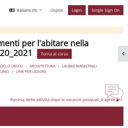
Italiano ‎(it)‎
Ospite
Login
Single Sign On
menti per l'abitare nella
2020_2021
Apr
Torna al corso
 CICLO UNICO
ARCHITETTURA
LAUREE MAGISTRALI
UNCI
LINK PER LEZIONI
Ripresa delle attività dopo le vacanze pasquali_6 aprile ▶︎