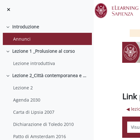
Vai al contenuto principale
Introduzione
Minimizza
Annunci
Lezione 1 _Prolusione al corso
Minimizza
Lezione introduttiva
Lezione 2_Città contemporanea e metropolizzazione
Minimizza
Lezione 2
Link 
Agenda 2030
◀︎ lez
Carta di Lipsia 2007
Dichiarazione di Toledo 2010
Modali
Patto di Amsterdam 2016