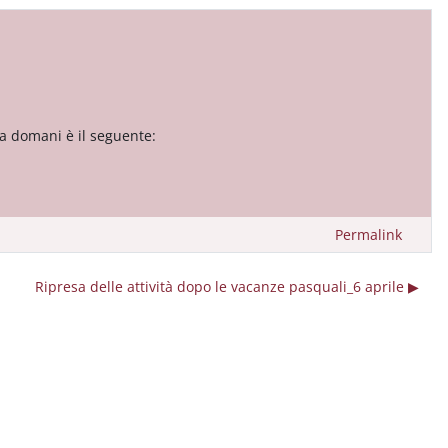
 da domani è il seguente:
Permalink
Ripresa delle attività dopo le vacanze pasquali_6 aprile ▶︎