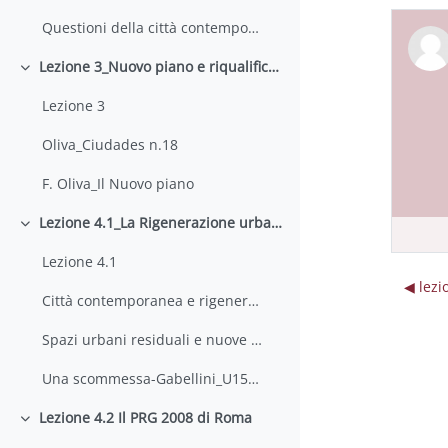
Questioni della città contemporanea- Marcelloni
Lezione 3_Nuovo piano e riqualificazione urbana
Minimizza
Lezione 3
Oliva_Ciudades n.18
F. Oliva_Il Nuovo piano
Lezione 4.1_La Rigenerazione urbana
Minimizza
Lezione 4.1
◀︎ lez
Città contemporanea e rigenerazione urbana. Temi, azioni, strumenti_Galuzzi-Vitillo-2018
Spazi urbani residuali e nuove comunità di pratiche sociali_Galuzzi et al.-2019
Una scommessa-Gabellini_U157-2016
Lezione 4.2 Il PRG 2008 di Roma
Minimizza