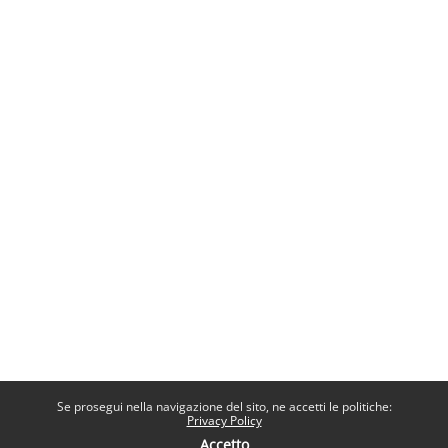
Se prosegui nella navigazione del sito, ne accetti le politiche:
Privacy Policy
Accetto