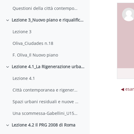
Questioni della città contemporanea- Marcelloni
Lezione 3_Nuovo piano e riqualificazione urbana
Minimizza
Lezione 3
Oliva_Ciudades n.18
F. Oliva_Il Nuovo piano
Lezione 4.1_La Rigenerazione urbana
Minimizza
Lezione 4.1
◀︎ esa
Città contemporanea e rigenerazione urbana. Temi, azioni, strumenti_Galuzzi-Vitillo-2018
Spazi urbani residuali e nuove comunità di pratiche sociali_Galuzzi et al.-2019
Una scommessa-Gabellini_U157-2016
Lezione 4.2 Il PRG 2008 di Roma
Minimizza