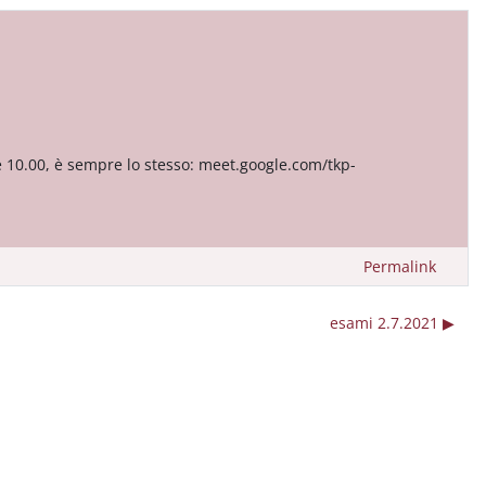
re 10.00, è sempre lo stesso: meet.google.com/tkp-
Permalink
esami 2.7.2021 ▶︎