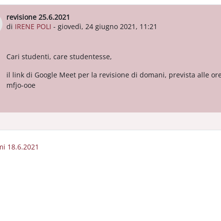
revisione 25.6.2021
Numero di risposte: 0
di
IRENE POLI
-
giovedì, 24 giugno 2021, 11:21
Cari studenti, care studentesse,
il link di Google Meet per la revisione di domani, prevista alle o
mfjo-ooe
mi 18.6.2021