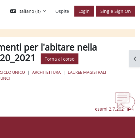
Italiano ‎(it)‎
Ospite
Login
Single Sign On
menti per l'abitare nella
2020_2021
Apr
Torna al corso
 CICLO UNICO
ARCHITETTURA
LAUREE MAGISTRALI
UNCI
esami 2.7.2021 ▶︎