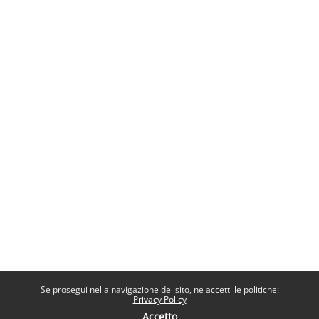
Se prosegui nella navigazione del sito, ne accetti le politiche:
Privacy Policy
Accetto