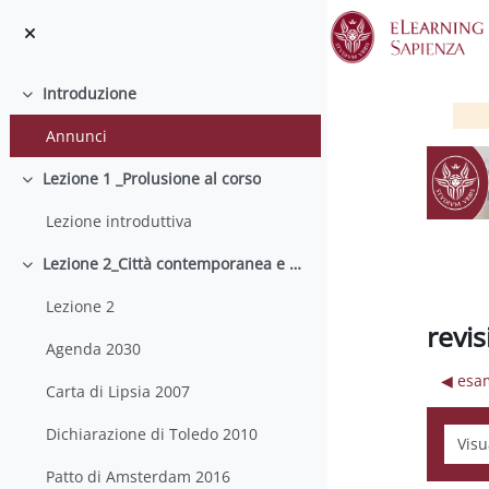
Vai al contenuto principale
Introduzione
Minimizza
Annunci
Lezione 1 _Prolusione al corso
Minimizza
Lezione introduttiva
Lezione 2_Città contemporanea e metropolizzazione
Minimizza
Lezione 2
revi
Agenda 2030
◀︎ esa
Carta di Lipsia 2007
Dichiarazione di Toledo 2010
Modali
Patto di Amsterdam 2016