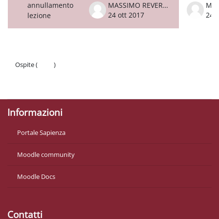
annullamento
MASSIMO REVERBERI
24 ott 2017
24 o
lezione
Ospite (
Login
)
Politiche
Ottieni l'app mobile
Informazioni
Portale Sapienza
Moodle community
Moodle Docs
Contatti