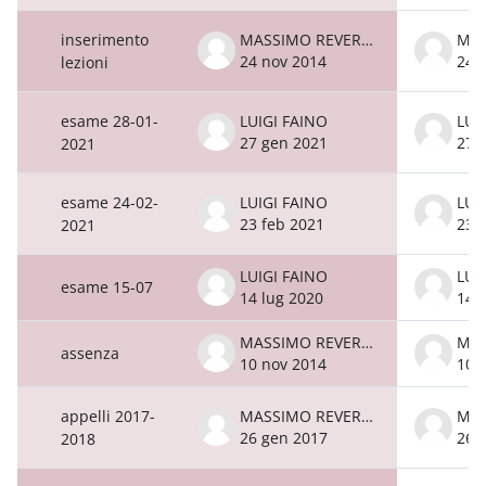
inserimento
MASSIMO REVERBERI
24 nov 2014
24 
lezioni
esame 28-01-
LUIGI FAINO
LUI
27 gen 2021
27 
2021
esame 24-02-
LUIGI FAINO
LUI
23 feb 2021
23 
2021
LUIGI FAINO
LUI
esame 15-07
14 lug 2020
14 
MASSIMO REVERBERI
assenza
10 nov 2014
10 
appelli 2017-
MASSIMO REVERBERI
26 gen 2017
26 
2018