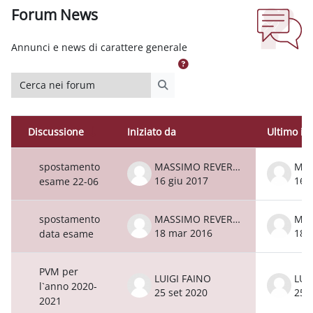
Forum News
Aggregazione dei criteri
Annunci e news di carattere generale
Cerca nei forum
Cerca nei forum
Discussione
Iniziato da
Ultimo in
Stato
Elenco delle discussioni. Visualizzazion
spostamento
MASSIMO REVERBERI
16 giu 2017
16 
esame 22-06
spostamento
MASSIMO REVERBERI
18 mar 2016
18 
data esame
PVM per
LUIGI FAINO
LUI
l`anno 2020-
25 set 2020
25 
2021