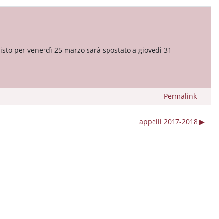
visto per venerdì 25 marzo sarà spostato a giovedì 31
Permalink
appelli 2017-2018 ▶︎