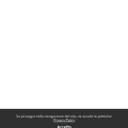
Se prosegui nella navigazione del sito, ne accetti le politiche:
Privacy Policy
Accetto