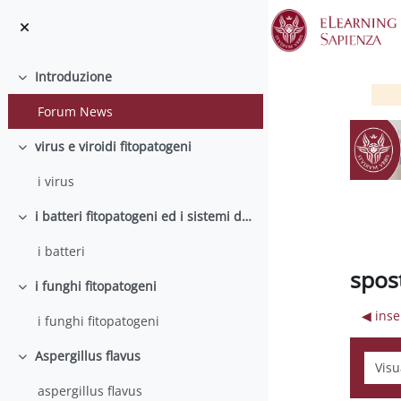
Vai al contenuto principale
Introduzione
Minimizza
Forum News
virus e viroidi fitopatogeni
Minimizza
i virus
i batteri fitopatogeni ed i sistemi di secrezione
Minimizza
i batteri
spos
i funghi fitopatogeni
Minimizza
◀︎ ins
i funghi fitopatogeni
Aspergillus flavus
Modali
Minimizza
aspergillus flavus