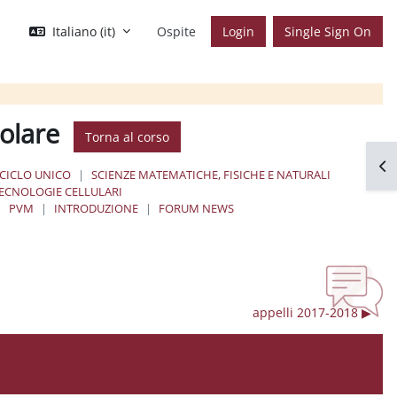
Italiano ‎(it)‎
Ospite
Login
Single Sign On
colare
Torna al corso
Apr
 CICLO UNICO
SCIENZE MATEMATICHE, FISICHE E NATURALI
TECNOLOGIE CELLULARI
PVM
INTRODUZIONE
FORUM NEWS
appelli 2017-2018 ▶︎