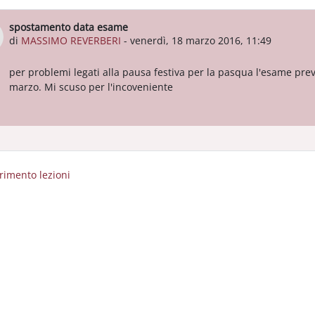
spostamento data esame
Numero di risposte: 0
di
MASSIMO REVERBERI
-
venerdì, 18 marzo 2016, 11:49
per problemi legati alla pausa festiva per la pasqua l'esame pre
marzo. Mi scuso per l'incoveniente
erimento lezioni