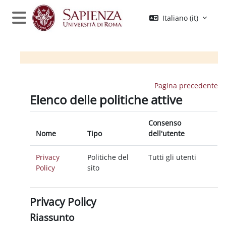
Vai al contenuto principale
Italiano ‎(it)‎
Pannello laterale
Pagina precedente
Elenco delle politiche attive
Consenso
Nome
Tipo
dell'utente
Privacy
Politiche del
Tutti gli utenti
Policy
sito
Privacy Policy
Riassunto