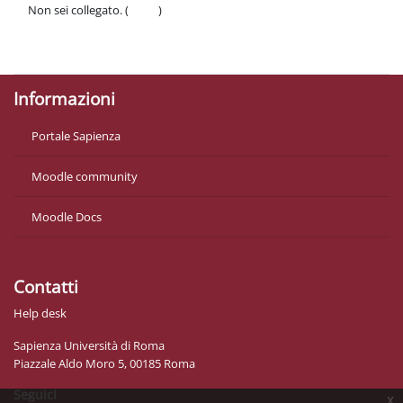
Non sei collegato. (
Login
)
Politiche
Ottieni l'app mobile
Informazioni
Portale Sapienza
Moodle community
Moodle Docs
Contatti
Help desk
Sapienza Università di Roma
Piazzale Aldo Moro 5, 00185 Roma
Seguici
x