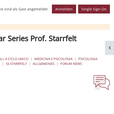
ie sind als Gast angemeldet
Anmelden
Single Sign-On
Series Prof. Starrfelt
Blo
LI, A CICLO UNICO
MEDICINA E PSICOLOGIA
PSICOLOGIA
E
SS STARRFELT
ALLGEMEINES
FORUM NEWS