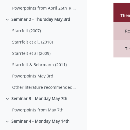
Powerpoints from April 26th_R Starrfelt
The
Seminar 2 - Thursday May 3rd
Status
Einklappen
Liste
Starrfelt (2007)
Re
Starrfelt et al., (2010)
Te
Starrfelt et al (2009)
Starrfelt & Behrmann (2011)
Powerpoints May 3rd
Other literature recommended in class May 3rd
Seminar 3 - Monday May 7th
Einklappen
Powerpoints from May 7th
Seminar 4 - Monday May 14th
Einklappen