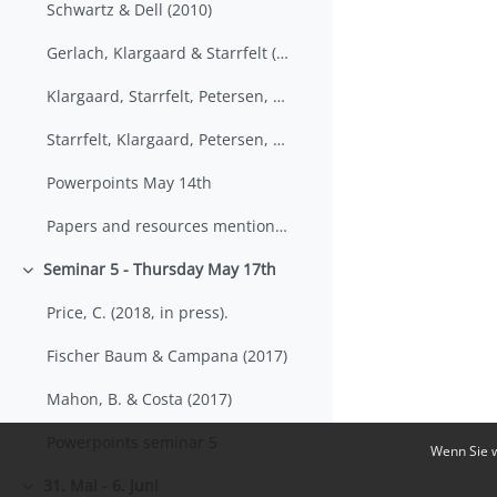
Schwartz & Dell (2010)
Gerlach, Klargaard & Starrfelt (2016)
Klargaard, Starrfelt, Petersen, & Gerlach (2016)
Starrfelt, Klargaard, Petersen, & Gerlach (2018)
Powerpoints May 14th
Papers and resources mentioned during class
Seminar 5 - Thursday May 17th
Einklappen
Price, C. (2018, in press).
Fischer Baum & Campana (2017)
Mahon, B. & Costa (2017)
Powerpoints seminar 5
Wenn Sie w
31. Mai - 6. Juni
Einklappen