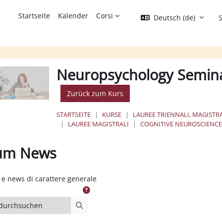
Startseite
Kalender
Corsi
Deutsch ‎(de)‎
S
Neuropsychology Seminar 
Zurück zum Kurs
STARTSEITE
KURSE
LAUREE TRIENNALI, MAGISTRA
LAUREE MAGISTRALI
COGNITIVE NEUROSCIENC
um News
ssbedingungen
e news di carattere generale
urchsuchen
Foren durchsuchen