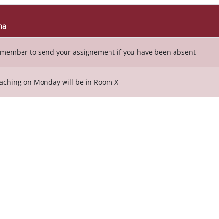
ma
 der Themen - 2 von 2
member to send your assignement if you have been absent
aching on Monday will be in Room X