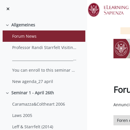
Zum Hauptinhalt
Allgemeines
Einklappen
Forum News
Professor Randi Starrfelt Visiting Scholar from U...
__________________________________________________...
You can enroll to this seminar series for credits....
New agenda_27 april
For
Seminar 1 - April 26th
Einklappen
Abschlu
Caramazza&Coltheart 2006
Annunci 
Laws 2005
Foren d
Leff & Starrfelt (2014)