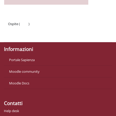
Ospite (
Login
)
Politiche
Ottieni l'app mobile
Informazioni
Portale Sapienza
Moodle community
Moodle Docs
Contatti
Help desk