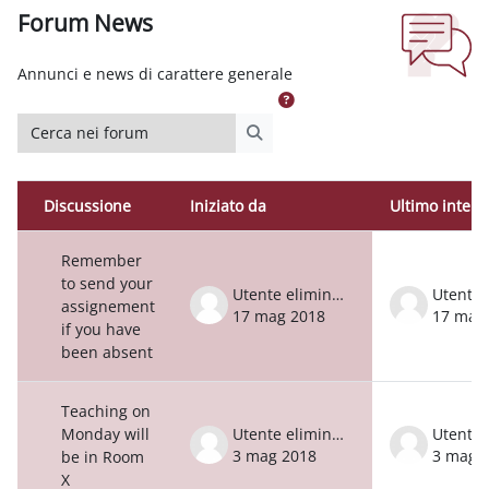
Forum News
Aggregazione dei criteri
Annunci e news di carattere generale
Cerca nei forum
Cerca nei forum
Discussione
Iniziato da
Ultimo interv
Stato
Elenco delle discussioni. Visualizzazione
Remember
to send your
Utente eliminato
assignement
17 mag 2018
17 mag
if you have
been absent
Teaching on
Monday will
Utente eliminato
3 mag 2018
3 mag 
be in Room
X