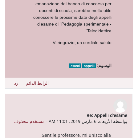
emanazione del bando di conc
docenti di scuola, sarebbe mo
conoscere le prossime date degli
d'esame di "Pedagogia sperim
Teled
Vi ringrazio, un cordial
esami
appelli
الرابط الدائم
رد
Re: 
-
مستخدم محذوف
Gentile professore, mi uni