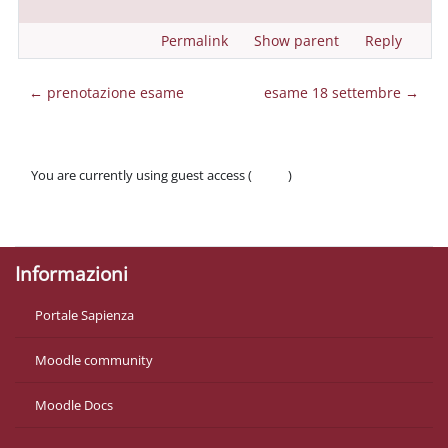
Permalink
Show parent
Reply
← prenotazione esame
esame 18 settembre →
You are currently using guest access (
Log in
)
Policies
Get the mobile app
Informazioni
Portale Sapienza
Moodle community
Moodle Docs