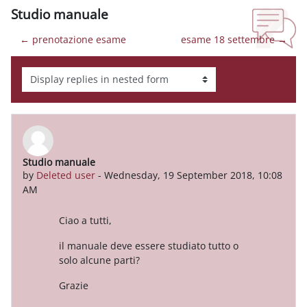
Studio manuale
← prenotazione esame
esame 18 settembre →
Display mode
Studio manuale
Number of replies: 1
by
Deleted user
-
Wednesday, 19 September 2018, 10:08
AM
Ciao a tutti,
il manuale deve essere studiato tutto o
solo alcune parti?
Grazie