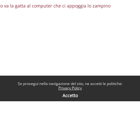
to va la gatta al computer che ci appoggia lo zampino
Se prosegui nella navigazione del sito, ne accetti le politiche:
Privacy Policy
Accetto
Contatti