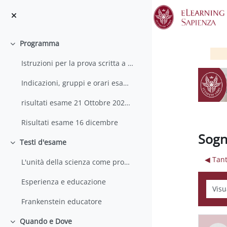
Vai al contenuto principale
Programma
Minimizza
Istruzioni per la prova scritta a distanza
Indicazioni, gruppi e orari esame 21 ottobre
risultati esame 21 Ottobre 2022 ALL
Risultati esame 16 dicembre
Sogn
Testi d'esame
Minimizza
◀︎ Tan
L'unità della scienza come problema sociale
Esperienza e educazione
Modali
Frankenstein educatore
Quando e Dove
Minimizza