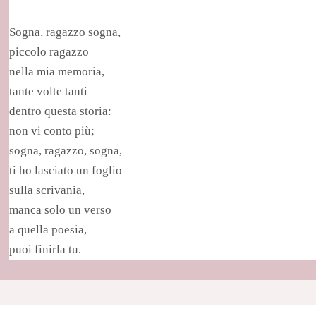
Sogna, ragazzo sogna,
piccolo ragazzo
nella mia memoria,
tante volte tanti
dentro questa storia:
non vi conto più;
sogna, ragazzo, sogna,
ti ho lasciato un foglio
sulla scrivania,
manca solo un verso
a quella poesia,
puoi finirla tu.