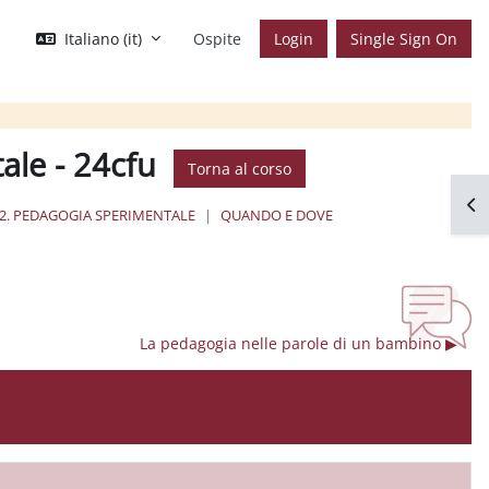
Italiano ‎(it)‎
Ospite
Login
Single Sign On
ale - 24cfu
Torna al corso
Apr
2. PEDAGOGIA SPERIMENTALE
QUANDO E DOVE
La pedagogia nelle parole di un bambino ▶︎