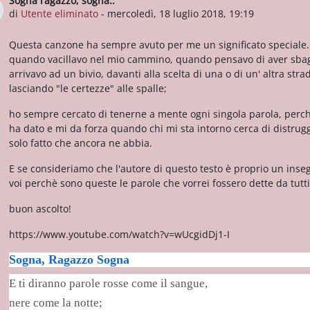
Sogna ragazzo, sogna..
Numero di risposte: 0
di
Utente eliminato
-
mercoledì, 18 luglio 2018, 19:19
Questa canzone ha sempre avuto per me un significato speciale.
quando vacillavo nel mio cammino, quando pensavo di aver sbagli
arrivavo ad un bivio, davanti alla scelta di una o di un' altra s
lasciando "le certezze" alle spalle;
ho sempre cercato di tenerne a mente ogni singola parola, perch
ha dato e mi da forza quando chi mi sta intorno cerca di distrugger
solo fatto che ancora ne abbia.
E se consideriamo che l'autore di questo testo è proprio un inse
voi perchè sono queste le parole che vorrei fossero dette da tutti 
buon ascolto!
https://www.youtube.com/watch?v=wUcgidDj1-I
Sogna, Ragazzo Sogna
E ti diranno parole rosse come il sangue,
nere come la notte;