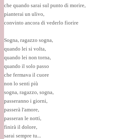
che quando sarai sul punto di morire,
pianterai un ulivo,
convinto ancora di vederlo fiorire
Sogna, ragazzo sogna,
quando lei si volta,
quando lei non torna,
quando il solo passo
che fermava il cuore
non lo senti più
sogna, ragazzo, sogna,
passeranno i giorni,
passerà l'amore,
passeran le notti,
finirà il dolore,
sarai sempre tu...