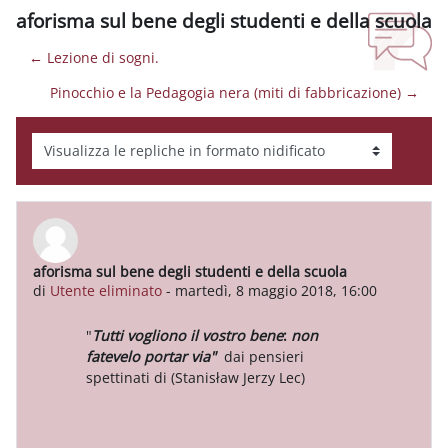
aforisma sul bene degli studenti e della scuola
← Lezione di sogni.
Pinocchio e la Pedagogia nera (miti di fabbricazione) →
Modalità visualizzazione
aforisma sul bene degli studenti e della scuola
Numero di risposte: 0
di
Utente eliminato
-
martedì, 8 maggio 2018, 16:00
"
Tutti vogliono il vostro bene
:
non
fatevelo portar via"
dai pensieri
spettinati di (Stanisław Jerzy Lec)