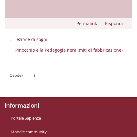
Permalink
Rispondi
← Lezione di sogni.
Pinocchio e la Pedagogia nera (miti di fabbricazione) →
Ospite (
Login
)
Politiche
Ottieni l'app mobile
Informazioni
Portale Sapienza
Moodle community