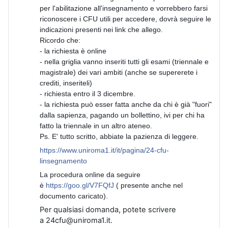
per l'abilitazione all'insegnamento e vorrebbero farsi
riconoscere i CFU utili per accedere, dovrà seguire le
indicazioni presenti nei link che allego.
Ricordo che:
- la richiesta è online
- nella griglia vanno inseriti tutti gli esami (triennale e
magistrale) dei vari ambiti (anche se supererete i
crediti, inseriteli)
- richiesta entro il 3 dicembre.
- la richiesta può esser fatta anche da chi è già "fuori"
dalla sapienza, pagando un bollettino, ivi per chi ha
fatto la triennale in un altro ateneo.
Ps. E' tutto scritto, abbiate la pazienza di leggere.
https://www.uniroma1.it/it/pagina/24-cfu-
linsegnamento
La procedura online da seguire
è
https://goo.gl/V7FQfJ
( presente anche nel
documento caricato).
Per qualsiasi domanda, potete scrivere
a 24cfu@uniroma1.it.