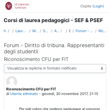
Vai al contenuto principale
Ospite (
Login
)
Corsi di laurea pedagogici - SEF & PSEF
Home
Corsi
Lauree triennali, magistrali, a ciclo unico
Medicina e Psicologia
Scienze dell'Educazione
Altri insegnamenti
SciEdu2
Benvenuti!
Forum - Diritto di tribuna. Rappresentanti degli studentii
Riconoscimento CFU per FIT
Forum - Diritto di tribuna. Rappresentanti
degli studentii
Riconoscimento CFU per FIT
Modalità visualizzazione
Riconoscimento CFU per FIT
Numero di risposte: 0
di
Utente eliminato
-
giovedì, 30 novembre 2017, 21:15
Per tutti coloro che vogliono partecipare al concorso