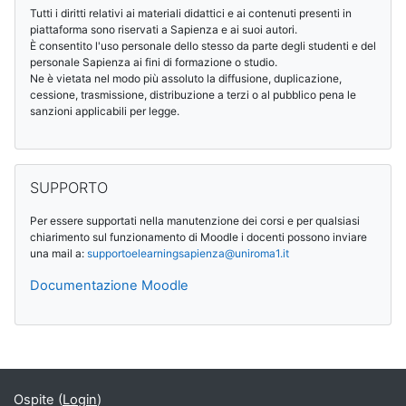
Tutti i diritti relativi ai materiali didattici e ai contenuti presenti in
piattaforma sono riservati a Sapienza e ai suoi autori.
È consentito l'uso personale dello stesso da parte degli studenti e del
personale Sapienza ai fini di formazione o studio.
Ne è vietata nel modo più assoluto la diffusione, duplicazione,
cessione, trasmissione, distribuzione a terzi o al pubblico pena le
sanzioni applicabili per legge.
Salta SUPPORTO
SUPPORTO
Per essere supportati nella manutenzione dei corsi e per qualsiasi
chiarimento sul funzionamento di Moodle i docenti possono inviare
una mail a:
supportoelearningsapienza@
uniroma1.it
Documentazione Moodle
Blocchi supplementari
Ospite (
Login
)