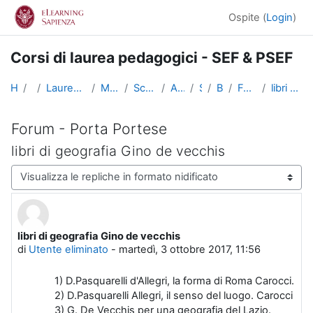
Vai al contenuto principale
Ospite (
Login
)
Corsi di laurea pedagogici - SEF & PSEF
Home
Corsi
Lauree triennali, magistrali, a ciclo unico
Medicina e Psicologia
Scienze dell'Educazione
Altri insegnamenti
SciEdu2
Benvenuti!
Forum - Porta Portese
libri di geografia Gino de vecchis
Forum - Porta Portese
libri di geografia Gino de vecchis
Modalità visualizzazione
libri di geografia Gino de vecchis
Numero di risposte: 0
di
Utente eliminato
-
martedì, 3 ottobre 2017, 11:56
1) D.Pasquarelli d'Allegri, la forma di Roma Carocci.
2) D.Pasquarelli Allegri, il senso del luogo. Carocci
3) G. De Vecchis per una geografia del Lazio.