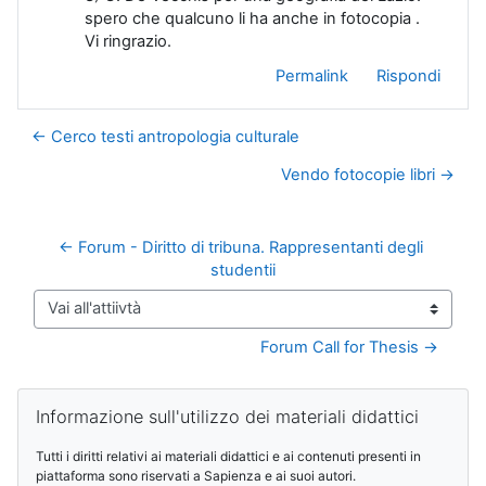
spero che qualcuno li ha anche in fotocopia .
Vi ringrazio.
Permalink
Rispondi
← Cerco testi antropologia culturale
Vendo fotocopie libri →
← Forum - Diritto di tribuna. Rappresentanti degli 
studentii
Vai all'attiivtà
Forum Call for Thesis →
Blocchi
Salta Informazione sull'utilizzo dei materiali didattici
Informazione sull'utilizzo dei materiali didattici
Tutti i diritti relativi ai materiali didattici e ai contenuti presenti in
piattaforma sono riservati a Sapienza e ai suoi autori.