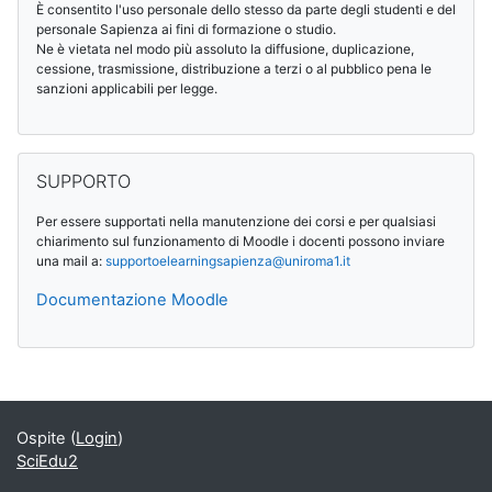
È consentito l'uso personale dello stesso da parte degli studenti e del
personale Sapienza ai fini di formazione o studio.
Ne è vietata nel modo più assoluto la diffusione, duplicazione,
cessione, trasmissione, distribuzione a terzi o al pubblico pena le
sanzioni applicabili per legge.
Salta SUPPORTO
SUPPORTO
Per essere supportati nella manutenzione dei corsi e per qualsiasi
chiarimento sul funzionamento di Moodle i docenti possono inviare
una mail a:
supportoelearningsapienza@
uniroma1.it
Documentazione Moodle
Blocchi supplementari
Ospite (
Login
)
SciEdu2