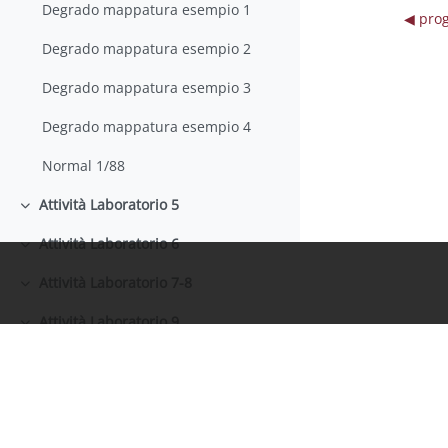
Degrado mappatura esempio 1
◀︎ pro
Degrado mappatura esempio 2
Degrado mappatura esempio 3
Degrado mappatura esempio 4
Normal 1/88
Attività Laboratorio 5
Minimizza
Attività Laboratorio 6
Minimizza
Attività Laboratorio 7-8
Minimizza
Attività Laboratorio 9
Minimizza
Tavola Diagnostica 2
Tavola Diagnostica 1
Informazioni
Attività laboratorio 10
Minimizza