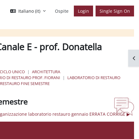
Italiano ‎(it)‎
Ospite
Login
Single Sign On
anale E - prof. Donatella
Apr
 CICLO UNICO
ARCHITETTURA
IO DI RESTAURO PROF. FIORANI
LABORATORIO DI RESTAURO
RESTAURO FINE SEMESTRE
semestre
ganizzazione laboratorio restauro gennaio ERRATA CORRIGE ▶︎