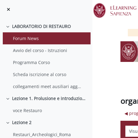
Vai al contenuto principale
LABORATORIO DI RESTAURO
Minimizza
Forum News
Avvio del corso - Istruzioni
Programma Corso
Scheda iscrizione al corso
collegamenti meet ausiliari aggiornati
orga
Lezione 1. Prolusione e introduzione al corso
Minimizza
voce Restauro
◀︎ pro
Lezione 2
Minimizza
Modali
Restauri_Archeologici_Roma