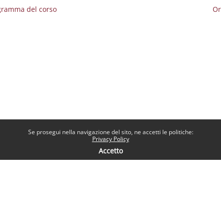
gramma del corso
Or
Se prosegui nella navigazione del sito, ne accetti le politiche:
Privacy Policy
Accetto
Contatti