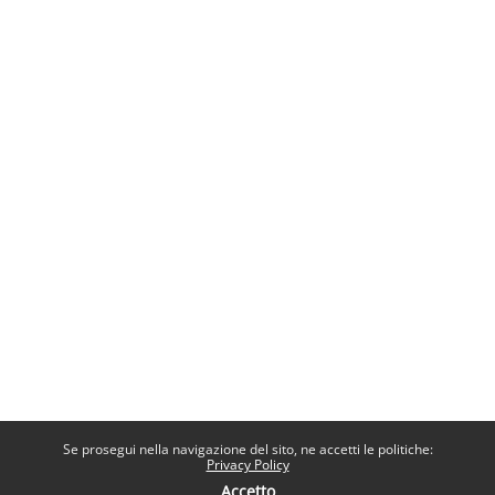
Se prosegui nella navigazione del sito, ne accetti le politiche:
Privacy Policy
Accetto