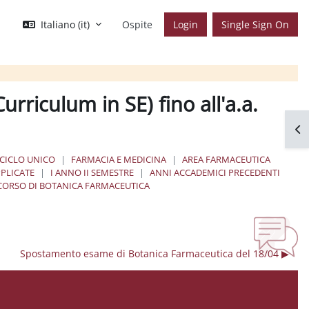
Italiano ‎(it)‎
Ospite
Login
Single Sign On
rriculum in SE) fino all'a.a.
Apr
 CICLO UNICO
FARMACIA E MEDICINA
AREA FARMACEUTICA
PLICATE
I ANNO II SEMESTRE
ANNI ACCADEMICI PRECEDENTI
 CORSO DI BOTANICA FARMACEUTICA
Spostamento esame di Botanica Farmaceutica del 18/04 ▶︎