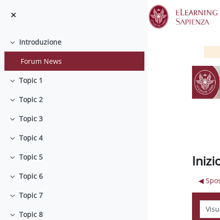
Vai al contenuto principale
Introduzione
Minimizza
Forum News
Topic 1
Minimizza
Topic 2
Minimizza
Topic 3
Minimizza
Topic 4
Minimizza
Iniz
Topic 5
Minimizza
Topic 6
◀︎ Spo
Minimizza
Topic 7
Minimizza
Modali
Topic 8
Minimizza