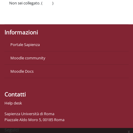
Non sei collegato. (
Login
)
Politiche
Ottieni l'app mobile
Informazioni
Portale Sapienza
Moodle community
Moodle Docs
Contatti
Help desk
Sapienza Università di Roma
Piazzale Aldo Moro 5, 00185 Roma
Seguici
x