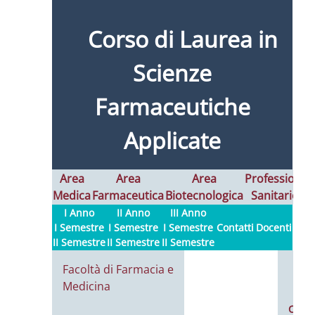
Corso di Laurea in
Scienze
Farmaceutiche
Applicate
Area
Area
Area
Professioni
Medica
Farmaceutica
Biotecnologica
Sanitarie
I
I Anno
II Anno
III Anno
I Semestre
I Semestre
I Semestre
Contatti
Docenti
II Semestre
II Semestre
II Semestre
Facoltà di Farmacia e
Medicina
Calen