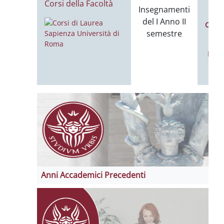
Corsi della Facoltà
L
Insegnamenti
del I Anno II
Calen
semestre
Noti
Anni Accademici Precedenti