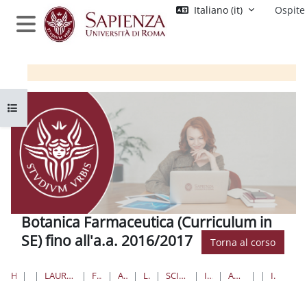
Vai al contenuto principale
Italiano ‎(it)‎
Ospite
Pannello laterale
Apri indice del corso
Botanica Farmaceutica (Curriculum in
SE) fino all'a.a. 2016/2017
Torna al corso
HOME
CORSI
LAUREE TRIENNALI, MAGISTRALI, A CICLO UNICO
FARMACIA E MEDICINA
AREA FARMACEUTICA
LAUREE TRIENNALI
SCIENZE FARMACEUTICHE APPLICATE
I ANNO II SEMESTRE
ANNI ACCADEMICI PRECEDENTI
BF
INTRODUZIONE