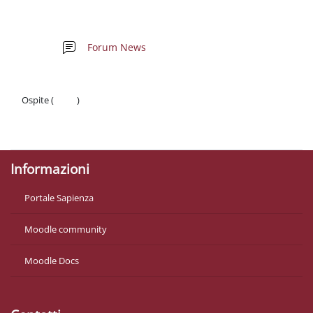
Schema della sezione
Forum News
Ospite (
Login
)
Politiche
Ottieni l'app mobile
Informazioni
Portale Sapienza
Moodle community
Moodle Docs