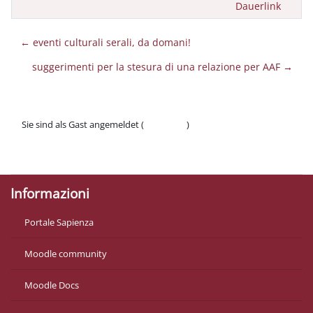
Dauerlink
← eventi culturali serali, da domani!
suggerimenti per la stesura di una relazione per AAF →
Sie sind als Gast angemeldet (
Anmelden
)
Datenschutzinfos
Laden Sie die mobile App
Informazioni
Portale Sapienza
Moodle community
Moodle Docs