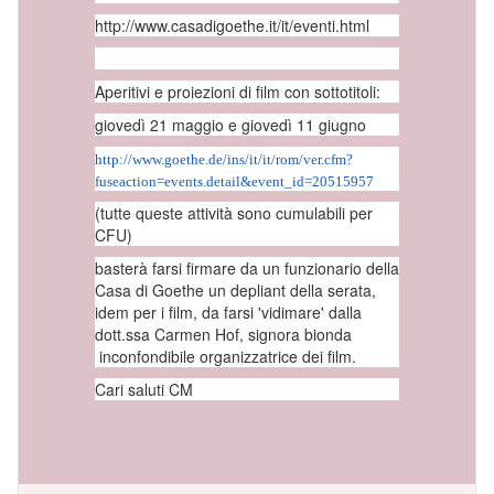
http://www.casadigoethe.it/it/eventi.html
Aperitivi e proiezioni di film con sottotitoli:
giovedì 21 maggio e giovedì 11 giugno
http://www.goethe.de/ins/it/
it/rom/ver.cfm?
fuseaction=
events.detail&event_id=
20515957
(tutte queste attività sono cumulabili per
CFU)
basterà farsi firmare da un funzionario della
Casa di Goethe un depliant della serata,
idem per i film, da farsi 'vidimare' dalla
dott.ssa Carmen Hof, signora bionda
inconfondibile organizzatrice dei film.
Cari saluti CM