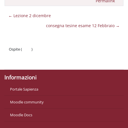
Permalink
← Lezione 2 dicembre
consegna tesine esame 12 Febbraio →
Ospite (
Login
)
Politiche
Ottieni l'app mobile
Informazioni
Portale Sapienza
Moodle community
Moodle Docs