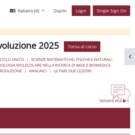
Italiano ‎(it)‎
Ospite
Login
Single Sign On
evoluzione 2025
Torna al corso
Apr
 CICLO UNICO
SCIENZE MATEMATICHE, FISICHE E NATURALI
BIOLOGIA MOLECOLARE NELLA RICERCA DI BASE E BIOMEDICA
TRODUZIONE
ANNUNCI
ULTIME DUE LEZIONI
lezione ora ▶︎