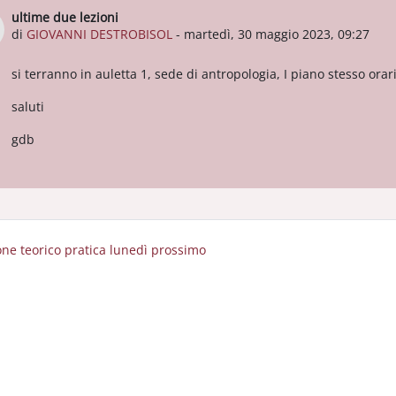
ultime due lezioni
Numero di risposte: 0
di
GIOVANNI DESTROBISOL
-
martedì, 30 maggio 2023, 09:27
si terranno in auletta 1, sede di antropologia, I piano stesso orar
saluti
gdb
ione teorico pratica lunedì prossimo