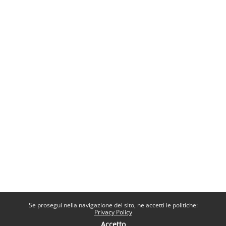
Se prosegui nella navigazione del sito, ne accetti le politiche:
Privacy Policy
Accetto