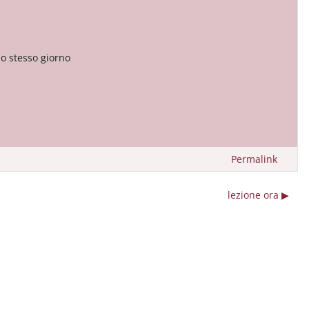
io stesso giorno
Permalink
lezione ora ▶︎