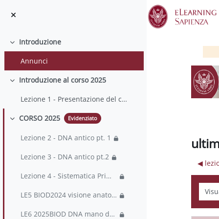
Vai al contenuto principale
Introduzione
Minimizza
Annunci
Introduzione al corso 2025
Minimizza
Lezione 1 - Presentazione del corso
CORSO 2025
Evidenziato
Minimizza
Lezione 2 - DNA antico pt. 1
ultim
Lezione 3 - DNA antico pt.2
◀︎ lez
Lezione 4 - Sistematica Primati e Uomo
Modali
LE5 BIOD2024 visione anatomia
LE6 2025BIOD DNA mano denti encefalizzazione