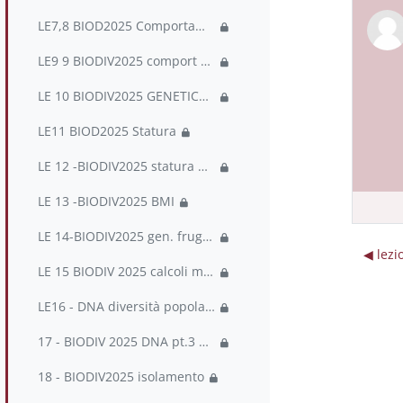
LE7,8 BIOD2025 Comportamento socialità
LE9 9 BIODIV2025 comport pt 3 + GENETICA PRIMATI
LE 10 BIODIV2025 GENETICA PRIMATI
LE11 BIOD2025 Statura
LE 12 -BIODIV2025 statura pt.2 + Peso_BMI pt.1
LE 13 -BIODIV2025 BMI
LE 14-BIODIV2025 gen. frugale DNA
◀︎ lez
LE 15 BIODIV 2025 calcoli mtDNA
LE16 - DNA diversità popolazioni umane
17 - BIODIV 2025 DNA pt.3 e migrazioni
18 - BIODIV2025 isolamento