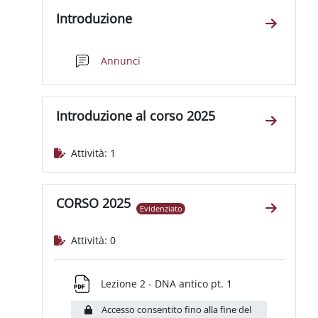
Schema della sezione
Introduzione
Vai alla 
Forum
Annunci
Introduzione al corso 2025
Vai alla 
Attività: 1
CORSO 2025
Evidenziato
Vai alla
Attività: 0
File
Lezione 2 - DNA antico pt. 1
Accesso consentito fino alla fine del