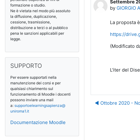
Settembre 20
Number of rep
formazione o studio.
by
GIORGIO 
Ne è vietata nel modo più assoluto
la diffusione, duplicazione,
La proposta è
cessione, trasmissione,
distribuzione a terzi o al pubblico
pena le sanzioni applicabili per
https://driv
legge.
(Modificato 
Skip SUPPORTO
SUPPORTO
L'iter del Di
Per essere supportati nella
manutenzione dei corsi e per
qualsiasi chiarimento sul
funzionamento di Moodle i docenti
possono inviare una mail
◀︎ Ottobre 2020 - No
a:
supportoelearningsapienza@
uniroma1.it
Documentazione Moodle