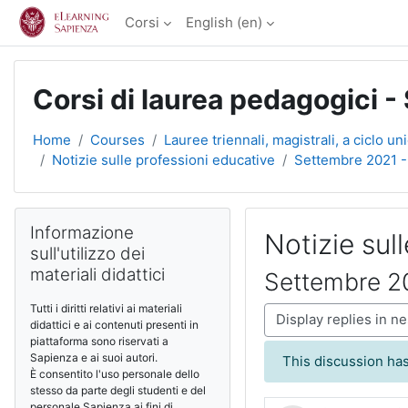
Skip to main content
Corsi
English ‎(en)‎
Corsi di laurea pedagogici -
Home
Courses
Lauree triennali, magistrali, a ciclo un
Notizie sulle professioni educative
Settembre 2021 -
Blocks
Skip Informazione sull'utilizzo dei materiali didattici
Informazione
Notizie sul
sull'utilizzo dei
materiali didattici
Settembre 20
Tutti i diritti relativi ai materiali
Display mode
didattici e ai contenuti presenti in
piattaforma sono riservati a
Sapienza e ai suoi autori.
This discussion has
È consentito l'uso personale dello
stesso da parte degli studenti e del
personale Sapienza ai fini di