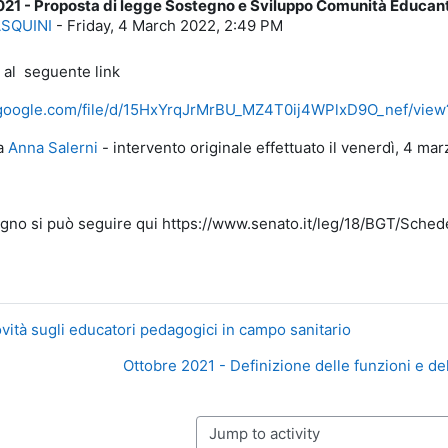
21 - Proposta di legge Sostegno e Sviluppo Comunità Educan
lies: 0
ASQUINI
-
Friday, 4 March 2022, 2:49 PM
 al seguente link
e.google.com/file/d/15HxYrqJrMrBU_MZ4T0ij4WPlxD9O_nef/vie
da
Anna Salerni
- intervento originale effettuato il venerdì, 4 ma
segno si può seguire qui https://www.senato.it/leg/18/BGT/Sche
vità sugli educatori pedagogici in campo sanitario
Ottobre 2021 - Definizione delle funzioni e d
Jump to activity