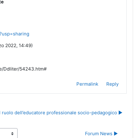
te
w?usp=sharing
rzo 2022, 14:49)
de/Ddliter/54243.htm#
Permalink
Reply
el ruolo dell’educatore professionale socio-pedagogico ▶︎
Forum News ▶︎