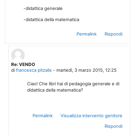
-didattica generale
-didattica della matematica
Permalink
Rispondi
Re: VENDO
In riposta a Giulia Di Benedetto
di
francesca pitzalis
-
martedì, 3 marzo 2015, 12:25
Ciao! Che libri hai di pedagogia generale e di
didattica della matematica?
Permalink
Visualizza intervento genitore
Rispondi