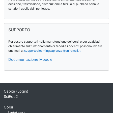
cessione, trasmissione, distribuzione a terzi o al pubblico pena le
sanzioni applicabili per legge.
Salta SUPPORTO
SUPPORTO
Per essere supportati nella manutenzione dei corsi e per qualsiasi
chiarimento sul funzionamento di Moodle i docenti possono inviare
una mail a:
supportoelearningsapienza@
uniroma1.it
Documentazione Moodle
Blocchi supplementari
Ospite (
Login
)
SciEdu2
Corsi
I miei corsi