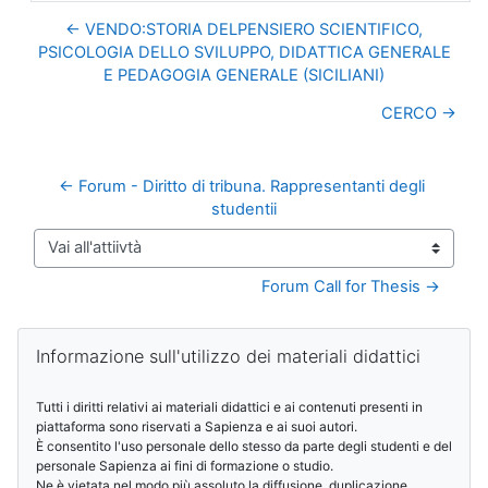
← VENDO:STORIA DELPENSIERO SCIENTIFICO,
PSICOLOGIA DELLO SVILUPPO, DIDATTICA GENERALE
E PEDAGOGIA GENERALE (SICILIANI)
CERCO →
← Forum - Diritto di tribuna. Rappresentanti degli 
studentii
Vai all'attiivtà
Forum Call for Thesis →
Blocchi
Salta Informazione sull'utilizzo dei materiali didattici
Informazione sull'utilizzo dei materiali didattici
Tutti i diritti relativi ai materiali didattici e ai contenuti presenti in
piattaforma sono riservati a Sapienza e ai suoi autori.
È consentito l'uso personale dello stesso da parte degli studenti e del
personale Sapienza ai fini di formazione o studio.
Ne è vietata nel modo più assoluto la diffusione, duplicazione,