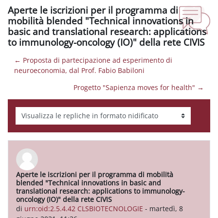
Aperte le iscrizioni per il programma di
mobilità blended "Technical innovations in
basic and translational research: applications
to immunology-oncology (IO)" della rete CIVIS
← Proposta di partecipazione ad esperimento di
neuroeconomia, dal Prof. Fabio Babiloni
Progetto "Sapienza moves for health" →
Modalità visualizzazione
Aperte le iscrizioni per il programma di mobilità
Numero di risposte: 0
blended "Technical innovations in basic and
translational research: applications to immunology-
oncology (IO)" della rete CIVIS
di
urn:oid:2.5.4.42 CLSBIOTECNOLOGIE
-
martedì, 8