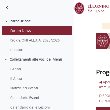
Vai al contenuto principale
Introduzione
Minimizza
Forum News
ISCRIZIONI ALL'A.A. 2025/2026
Contatti
Collegamenti alle voci dei Menù
Minimizza
I Anno
Prog
II Anno
◀︎ Ape
immuno
Notizie ed eventi
DISPO
Calendario Esami
CARDI
Calendario delle Lezioni