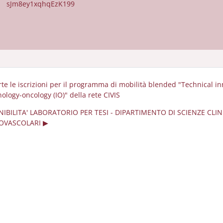
sJm8ey1xqhqEzK199
rte le iscrizioni per il programma di mobilità blended "Technical in
logy-oncology (IO)" della rete CIVIS
NIBILITA' LABORATORIO PER TESI - DIPARTIMENTO DI SCIENZE CLI
OVASCOLARI ▶︎