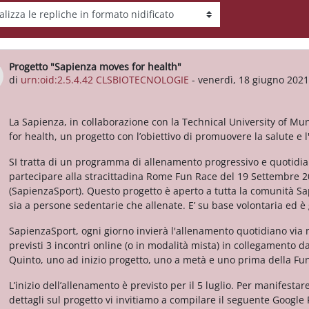
tà visualizzazione
Progetto "Sapienza moves for health"
Numero di risposte: 0
di
urn:oid:2.5.4.42 CLSBIOTECNOLOGIE
-
venerdì, 18 giugno 2021
La Sapienza, in collaborazione con la Technical University of Mu
for health, un progetto con l’obiettivo di promuovere la salute e l'
SI tratta di un programma di allenamento progressivo e quotidiano
partecipare alla stracittadina Rome Fun Race del 19 Settembre 
(SapienzaSport). Questo progetto è aperto a tutta la comunità Sap
sia a persone sedentarie che allenate. E’ su base volontaria ed è 
SapienzaSport, ogni giorno invierà l'allenamento quotidiano via 
previsti 3 incontri online (o in modalità mista) in collegamento d
Quinto, uno ad inizio progetto, uno a metà e uno prima della Fu
L’inizio dell’allenamento è previsto per il 5 luglio. Per manifestar
dettagli sul progetto vi invitiamo a compilare il seguente Google