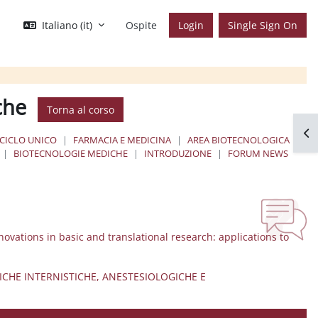
Italiano ‎(it)‎
Ospite
Login
Single Sign On
che
Torna al corso
Apr
 CICLO UNICO
FARMACIA E MEDICINA
AREA BIOTECNOLOGICA
BIOTECNOLOGIE MEDICHE
INTRODUZIONE
FORUM NEWS
novations in basic and translational research: applications to
NICHE INTERNISTICHE, ANESTESIOLOGICHE E