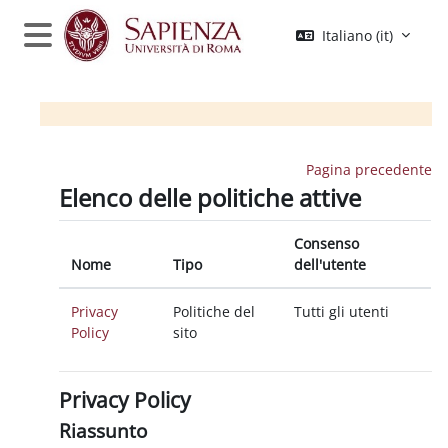
Vai al contenuto principale
Italiano ‎(it)‎
Pannello laterale
Pagina precedente
Elenco delle politiche attive
Consenso
Nome
Tipo
dell'utente
Privacy
Politiche del
Tutti gli utenti
Policy
sito
Privacy Policy
Riassunto