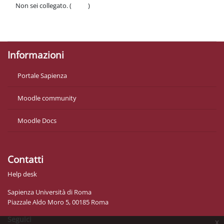
Non sei collegato. (
Login
)
Politiche
Ottieni l'app mobile
Informazioni
Portale Sapienza
Moodle community
Moodle Docs
Contatti
Help desk
Sapienza Università di Roma
Piazzale Aldo Moro 5, 00185 Roma
Seguici
x