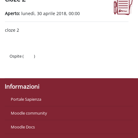
Aggregazione dei criteri
Aperto:
lunedì, 30 aprile 2018, 00:00
cloze 2
Ospite (
Login
)
Politiche
Ottieni l'app mobile
Informazioni
Portale Sapienza
Moodle community
Moodle Docs