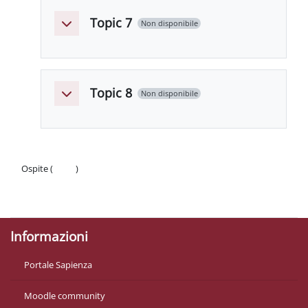
Topic 7
Non disponibile
Minimizza
Topic 8
Non disponibile
Minimizza
Ospite (
Login
)
Politiche
Ottieni l'app mobile
Informazioni
Portale Sapienza
Moodle community