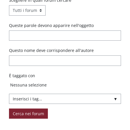
Scegliere in quali forum cercare
Queste parole devono apparire nell'oggetto
Questo nome deve corrispondere all'autore
È taggato con
Elementi selezionati:
Nessuna selezione
▼
Cerca nei forum