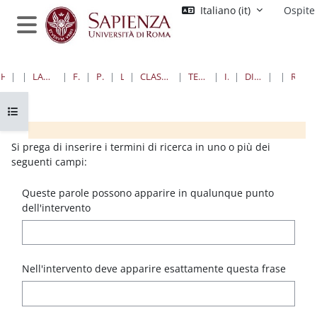
Vai al contenuto principale
Italiano ‎(it)‎
Ospite
Pannello laterale
HOME
CORSI
LAUREE TRIENNALI, MAGISTRALI, A CICLO UNICO
FARMACIA E MEDICINA
PROFESSIONI SANITARIE
LAUREE TRIENNALI
CLASSE 3 PROFESSIONI SANITARIE TECNICHE ASSISTENZIALI
TECNICHE ORTOPEDICHE - SEDE DI LATINA
II ANNO I SEMESTRE
DIAG. IMMAGINI TECNICI ORTOPEDICI
FORUM
RICERCA AVANZATA
Apri indice del corso
Blocchi
Blocchi
Blocchi
Blocchi
Si prega di inserire i termini di ricerca in uno o più dei
seguenti campi:
Queste parole possono apparire in qualunque punto
dell'intervento
Nell'intervento deve apparire esattamente questa frase