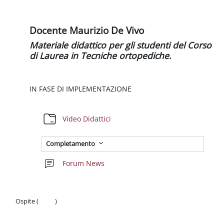
Schema della sezione
Docente Maurizio De Vivo
Materiale didattico per gli studenti del Corso
di Laurea in Tecniche ortopediche.
IN FASE DI IMPLEMENTAZIONE
Cartella
Video Didattici
Completamento
Forum News
Ospite (
Login
)
Politiche
Ottieni l'app mobile