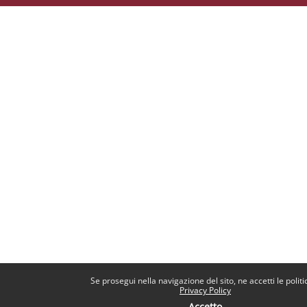
Se prosegui nella navigazione del sito, ne accetti le politi
Privacy Policy
Accetto